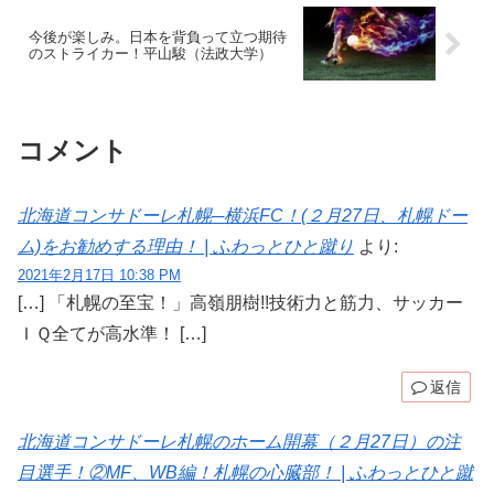
今後が楽しみ。日本を背負って立つ期待
のストライカー！平山駿（法政大学）
コメント
北海道コンサドーレ札幌─横浜FC！(２月27日、札幌ドー
ム)をお勧めする理由！ | ふわっとひと蹴り
より:
2021年2月17日 10:38 PM
[…] 「札幌の至宝！」高嶺朋樹!!技術力と筋力、サッカー
ＩＱ全てが高水準！ […]
返信
北海道コンサドーレ札幌のホーム開幕（２月27日）の注
目選手！②MF、WB編！札幌の心臓部！ | ふわっとひと蹴