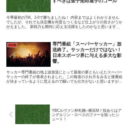
すべきは金子拓郎選手のゴール
今季最初のTM。2-0で勝ちましたね！ 内容まではよくわかりません
でしたが、それでも決定機を何度もつくるなど仕上がりの良さがうか
がえました。 新戦力も期待に応える活躍をしたのかなと思います。
新戦力にとって不安なのはミシャ監督の戦術へどうなじ...
専門番組「スーパーサッカー」放
未分類
送終了。サッカーだけではない！
日本スポーツ界に与える多大な影
響。
サッカー専門番組の地上波放送にとって最後の要ともいえたスーパー
サッカーの終了が発表されました。この報道のされ方をみると後番組
が決まっているように思えるので騒いでも仕方がないと思いますが、
あまりにも衝撃的すぎるので当ブログでも騒ぎたいと思いま...
YBCルヴァン杯札幌─横浜M！技ありはア
ンデルソン・ロペスのファーを狙ったシ
ュート！