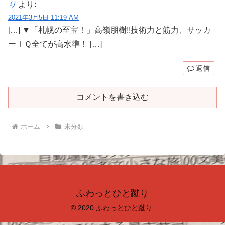
り
より:
2021年3月5日 11:19 AM
[…] ▼「札幌の至宝！」高嶺朋樹!!技術力と筋力、サッカ
ーＩＱ全てが高水準！ […]
返信
コメントを書き込む
ホーム
未分類
ふわっとひと蹴り
© 2020 ふわっとひと蹴り.