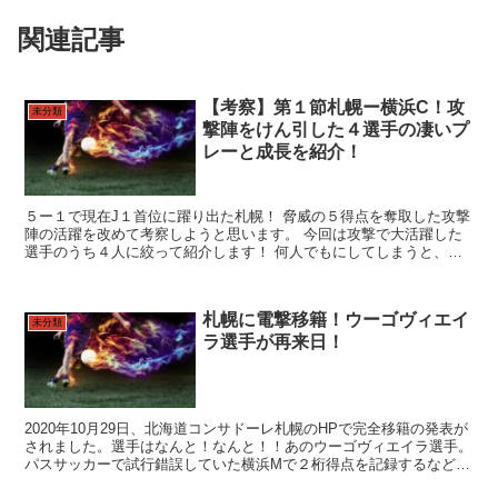
関連記事
【考察】第１節札幌ー横浜C！攻
未分類
撃陣をけん引した４選手の凄いプ
レーと成長を紹介！
５ー１で現在J１首位に躍り出た札幌！ 脅威の５得点を奪取した攻撃
陣の活躍を改めて考察しようと思います。 今回は攻撃で大活躍した
選手のうち４人に絞って紹介します！ 何人でもにしてしまうと、全
選手を紹介しなければいけなくなるので個人的な目線です...
札幌に電撃移籍！ウーゴヴィエイ
未分類
ラ選手が再来日！
2020年10月29日、北海道コンサドーレ札幌のHPで完全移籍の発表が
されました。選手はなんと！なんと！！あのウーゴヴィエイラ選手。
パスサッカーで試行錯誤していた横浜Mで２桁得点を記録するなど非
常に強力なFW。 これによって札幌の攻撃陣は...