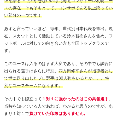
彼を語る上で欠かせないのは北海道コンサドーレ札幌ユー
スの存在！そもそもとして、コンサポである以上誇ってい
い部分の一つです！
必ずと言っていいほど、毎年、世代別日本代表を輩出。現
在、スカウトとして活動している鈴木智樹さんを含め、フ
ットボールに対しての向き合い方も全国トップクラスで
す。
このユースは入るのはまず大変であり、その中でも試合に
出られる選手はさらに特別。
四方田修平さんが指導者とし
て世に送り出したプロ選手は30人強もいるとか、、、特
別なユースチームになります。
その中でも際立って
１対１に強かったのはこの高嶺選手
。
当時を知っている人であれば、わかると思うのですが、あ
まり１対１で
負けていた印象はありません。