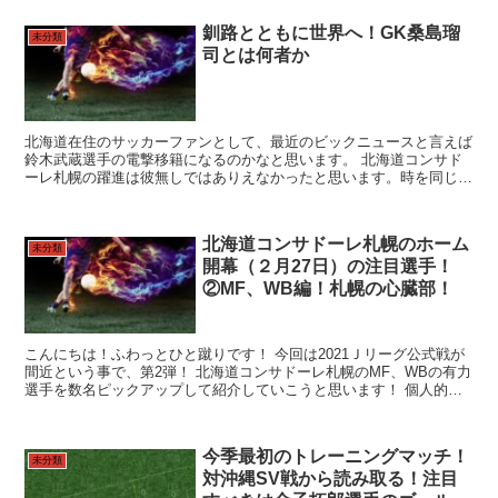
釧路とともに世界へ！GK桑島瑠
未分類
司とは何者か
北海道在住のサッカーファンとして、最近のビックニュースと言えば
鈴木武蔵選手の電撃移籍になるのかなと思います。 北海道コンサド
ーレ札幌の躍進は彼無しではありえなかったと思います。時を同じく
して、今夏にサッカーのマネジメント会社「FKSマネージ...
北海道コンサドーレ札幌のホーム
未分類
開幕（２月27日）の注目選手！
②MF、WB編！札幌の心臓部！
こんにちは！ふわっとひと蹴りです！ 今回は2021Ｊリーグ公式戦が
間近という事で、第2弾！ 北海道コンサドーレ札幌のMF、WBの有力
選手を数名ピックアップして紹介していこうと思います！ 個人的な
考察でスタメン候補を絞ってみました！人数が多く...
今季最初のトレーニングマッチ！
未分類
対沖縄SV戦から読み取る！注目