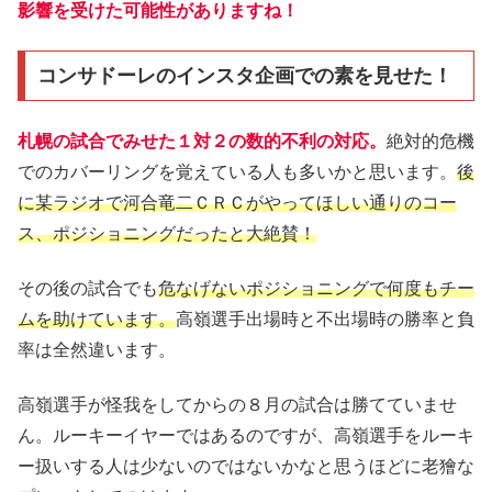
影響を受けた可能性がありますね！
コンサドーレのインスタ企画での素を見せた！
札幌の試合でみせた１対２の数的不利の対応。
絶対的危機
でのカバーリングを覚えている人も多いかと思います。
後
に某ラジオで河合竜二ＣＲＣがやってほしい通りのコー
ス、ポジショニングだったと大絶賛！
その後の試合でも
危なげないポジショニングで何度もチー
ムを助けています。
高嶺選手出場時と不出場時の勝率と負
率は全然違います。
高嶺選手が怪我をしてからの８月の試合は勝てていませ
ん。ルーキーイヤーではあるのですが、高嶺選手をルーキ
ー扱いする人は少ないのではないかなと思うほどに老獪な