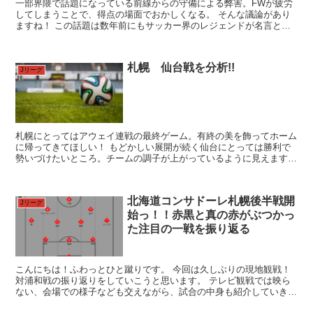
一部界隈で話題になっている前線からの守備による弊害。FWが疲労
してしまうことで、得点の場面でおかしくなる。 そんな議論があり
ますね！ この話題は数年前にもサッカー界のレジェンドが名言とし
て残した言葉にありました。 ではその名言の主、名言から...
札幌 仙台戦を分析!!
Jリーグ
札幌にとってはアウェイ連戦の最終ゲーム。有終の美を飾ってホーム
に帰ってきてほしい！ もどかしい展開が続く仙台にとっては勝利で
勢いづけたいところ。チームの調子が上がっているように見えます。
サイドアタックが強烈、気を付けたいところですね!! 仕...
北海道コンサドーレ札幌後半戦開
Jリーグ
始っ！！赤黒と真の赤がぶつかっ
た注目の一戦を振り返る
こんにちは！ふわっとひと蹴りです。 今回は久しぶりの現地観戦！
対浦和戦の振り返りをしていこうと思います。 テレビ観戦では映ら
ない、会場での様子なども交えながら、試合の中身も紹介していきま
す。 五輪開催後での後半戦開始の好カードに加えて、浦...