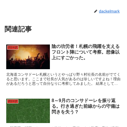
dackelmark
関連記事
陰の功労者！札幌の飛躍を支える
Jリーグ
フロント陣について考察。想像以
上にすごかった。
北海道コンサドーレ札幌というとやっぱり野々村社長の名前がでてく
ると思います。ここまで社長が人気があるのは珍しいですよね！理由
があるだろうと思って自分なりに考察してみました。 結果として強
化担当者まで考えてしまったのですが、まとめてみたらすご...
8～9月のコンサドーレを振り返
Jリーグ
る。行き過ぎた前線からの守備は
閃きを失う？