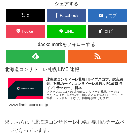
シェアする
X
Facebook
はてブ
Pocket
LINE
コピー
dackelmarkをフォローする
北海道コンサドーレ札幌 LIVE 速報
北海道コンサドーレ札幌 lライブスコア、試合結
果、対戦カード , コンサドーレ札幌 v FC岐阜 ラ
イブ | サッカー、 日本
フラッシュスコアの 北海道コンサドーレ札幌 ページは、
ライブスコア、試合結果、順位表と試合詳細（ゴールした
選手、レッドカードなど）情報をお届けします。
www.flashscore.co.jp
※ こちらは『北海道コンサドーレ札幌』
専用のチームペ
ージとなっています。