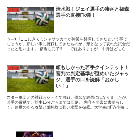
清水戦！ジェイ選手の凄さと福森
Jリーグ
選手の直接Fk弾！
５─１!!ここにきてミシャサッカーが神髄を発揮してきたという事で
しょうか。新しい事に挑戦してきたものが、形となって表れた試合だ
ったと思います。 倍返し完了!!……ではありますが、中身はどちらに
転んでもおかしくなかったと思います。清水のサッカ...
頼もしかった若手クインテット！
Jリーグ
審判の判定基準が謎めいたジャッ
ジ、選手の口を読解「おかし
い！」
スター軍団との対戦も０－４で敗戦。残念な結果にはなりましたが、
若手の躍動で、前半15分ごろまでは圧倒。 内容も非常に素晴らし
く、速度のある攻撃と単純故に強い攻撃を披露。大学生のFW小柏剛
やGK中野小次郎の活躍も光りました。 ここでは、若手の...