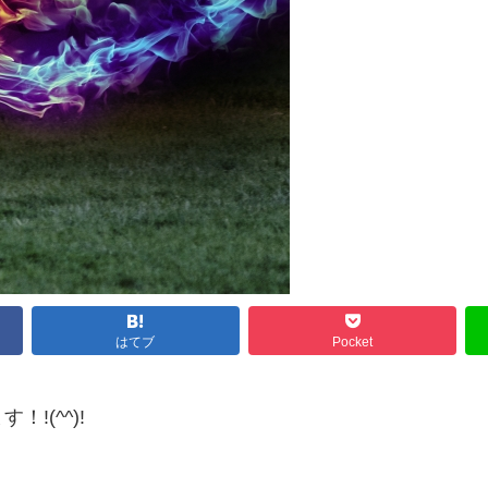
はてブ
Pocket
!(^^)!