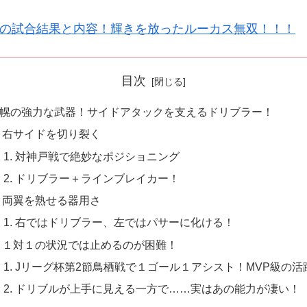
鳥栖の試合結果と内容！輝きを放ったルーカス無双！！！
目次
幌の強力な武器！サイドアタックを支えるドリブラー！
右サイドを切り裂く
対神戸戦で絶妙なポジショニング
ドリブラー＋ラインブレイカー！
両翼を熟せる器用さ
右ではドリブラー、左ではパサーに化ける！
１対１の状況では止めるのが困難！
Jリーグ杯第2節鳥栖戦で１ゴール１アシスト！MVP級の活
ドリブルが上手に見える一方で……実はあの能力が凄い！