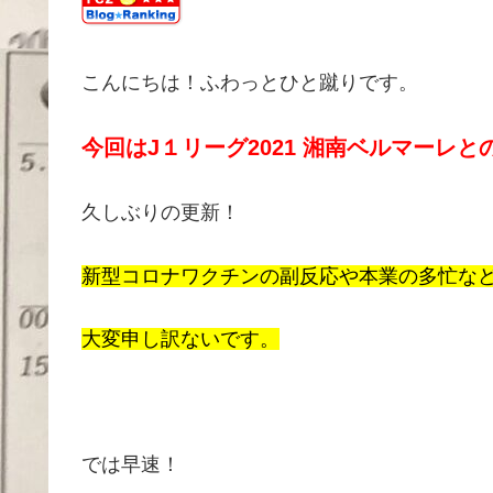
こんにちは！ふわっとひと蹴りです。
今回は
J
１リーグ
2021
湘南ベルマーレと
久しぶりの更新！
新型コロナワクチンの副反応や本業の多忙な
大変申し訳ないです。
では早速！