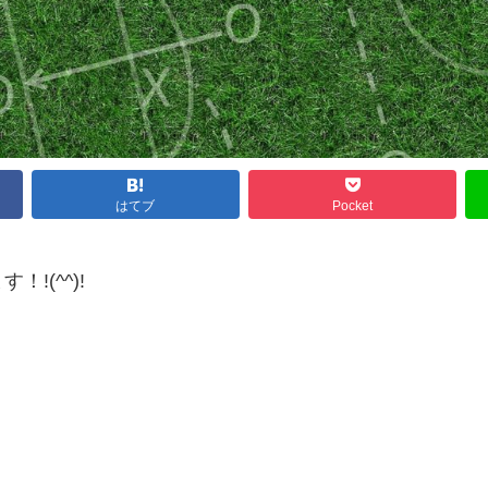
はてブ
Pocket
!(^^)!