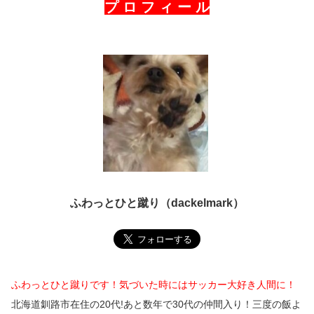
プ ロ フ ィ ー ル
ふわっとひと蹴り（dackelmark）
ふわっとひと蹴りです！気づいた時にはサッカー大好き人間に！
北海道釧路市在住の20代!あと数年で30代の仲間入り！三度の飯よ