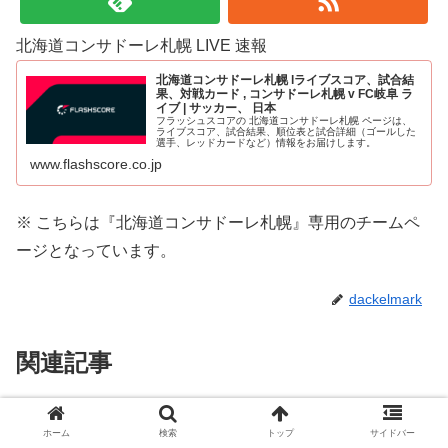
北海道コンサドーレ札幌 LIVE 速報
北海道コンサドーレ札幌 lライブスコア、試合結
果、対戦カード , コンサドーレ札幌 v FC岐阜 ラ
イブ | サッカー、 日本
フラッシュスコアの 北海道コンサドーレ札幌 ページは、
ライブスコア、試合結果、順位表と試合詳細（ゴールした
選手、レッドカードなど）情報をお届けします。
www.flashscore.co.jp
※ こちらは『北海道コンサドーレ札幌』
専用のチームペ
ージとなっています。
dackelmark
関連記事
2021北海道コンサドーレ札幌の
Jリーグ
ホーム
検索
トップ
サイドバー
補強は成功？失敗？