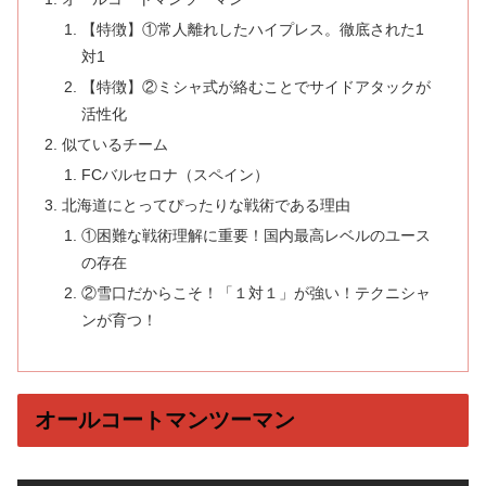
【特徴】①常人離れしたハイプレス。徹底された1
対1
【特徴】②ミシャ式が絡むことでサイドアタックが
活性化
似ているチーム
FCバルセロナ（スペイン）
北海道にとってぴったりな戦術である理由
①困難な戦術理解に重要！国内最高レベルのユース
の存在
②雪口だからこそ！「１対１」が強い！テクニシャ
ンが育つ！
オールコートマンツーマン