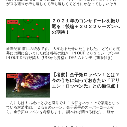
が来る週末が待ち遠しくて待ち遠しくてどうにかなってしまいそうで
した！ そんなわけで今回は川崎ー横浜Ｍの試合速報と内...
２０２１年のコンサドーレを振り
Jリーグ
返る！後編＋２０２２シーズンへ
の期待！
新着記事 前回の続きです。 大変おまたせいたしました。 どうにか開
幕には間に合いました(笑) 移籍の動き IN OUT ２０２１シーズン中
IN OUT DF西野奨太（U18から昇格） DFキムミンテ（期限付き）
FWミラントゥチッチ FW...
【考察】金子拓ロッベン！とは？
Jリーグ
今のうちに知っておきたい「アリ
エン・ロッべン氏」との類似点！
こんにちは！ ふわっとひと蹴りです！ 今回はネット上で話題となっ
ている対清水戦。 ２点目のシーン。金子選手のスーパーゴールか
ら。金子拓ロッベンを考察します。 調べれば調べるほど。。確かに
似ている。。 あくまでも個人的な見解です。ぜひぜひご覧...