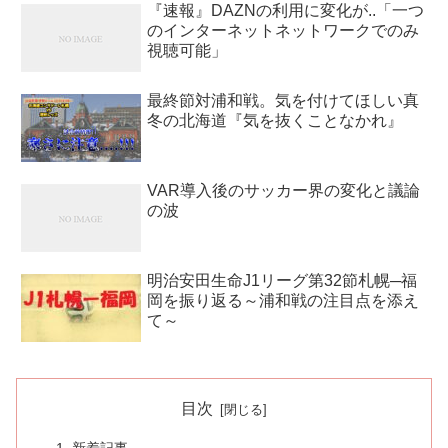
『速報』DAZNの利用に変化が..「一つ
のインターネットネットワークでのみ
視聴可能」
最終節対浦和戦。気を付けてほしい真
冬の北海道『気を抜くことなかれ』
VAR導入後のサッカー界の変化と議論
の波
明治安田生命J1リーグ第32節札幌─福
岡を振り返る～浦和戦の注目点を添え
て～
目次