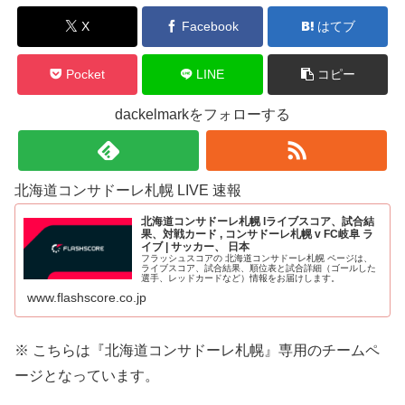
X
Facebook
はてブ
Pocket
LINE
コピー
dackelmarkをフォローする
北海道コンサドーレ札幌 LIVE 速報
北海道コンサドーレ札幌 lライブスコア、試合結
果、対戦カード , コンサドーレ札幌 v FC岐阜 ラ
イブ | サッカー、 日本
フラッシュスコアの 北海道コンサドーレ札幌 ページは、
ライブスコア、試合結果、順位表と試合詳細（ゴールした
選手、レッドカードなど）情報をお届けします。
www.flashscore.co.jp
※ こちらは『北海道コンサドーレ札幌』
専用のチームペ
ージとなっています。