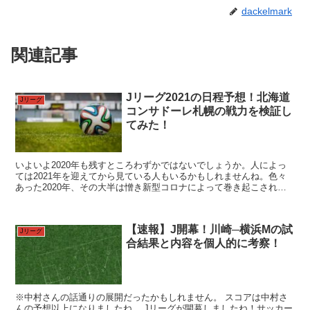
dackelmark
関連記事
Jリーグ2021の日程予想！北海道
Jリーグ
コンサドーレ札幌の戦力を検証し
てみた！
いよいよ2020年も残すところわずかではないでしょうか。人によっ
ては2021年を迎えてから見ている人もいるかもしれませんね。色々
あった2020年、その大半は憎き新型コロナによって巻き起こされた
パンデミックで覆われましたね。 Jリーグにも多大...
【速報】J開幕！川崎─横浜Mの試
Jリーグ
合結果と内容を個人的に考察！
※中村さんの話通りの展開だったかもしれません。 スコアは中村さ
んの予想以上になりましたね。 Jリーグが開幕しましたね！サッカー