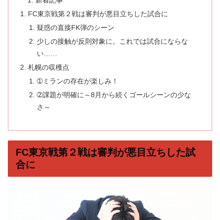
新着記事
FC東京戦第２戦は審判が悪目立ちした試合に
疑惑の直接FK弾のシーン
少しの接触が反則対象に。これでは試合にならな
い……
札幌の収穫点
➀ミランの存在が楽しみ！
➁課題が明確に～8月から続くゴールシーンの少な
さ～
FC東京戦第２戦は審判が悪目立ちした試
合に