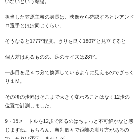
いないという結論。
担当した笠原主審の身長は、映像から確認するとレアンド
ロ選手とほぼ同じくらい。
そうなると177㌢程度。きりを良く180㌢と見立てると
個人差はあるものの、足のサイズは28㌢。
一歩目を足４つ分で換算しているように見えるのでざっく
り１Ｍ。
その後の歩幅はそこまで大きく変わることはなく12歩の
位置で計測しました。
9・15メートルを12歩で図るのはちょっと不可解かなと感
じますね。もちろん、審判個々で距離の測り方があるの
で、それは否定しませんが。