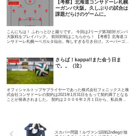
【考察】北海道コンサドーレ札幌
Jリーグ
ーガンバ大阪。久しぶりの試合は
課題だらけのゲームに。
こんにちは！ ふわっとひと蹴りです。 今回はJリーグ第3節対ガンバ
大阪戦をプレイバック。 前回対戦はこちらから！ 【考察】北海道コ
ンサドーレ札幌ーベガルタ仙台。悔しすぎる引き分け。スーパーゴー
ルがなぜ反則だったのかについても振り返る。 東京...
さらば！kappa!!また会う日ま
Jリーグ
で。。（泣）
オフィシャルトップサプライヤーであった株式会社フェニックスと株
式会社コンサドーレの契約は2021年1月31日をもって契約満了となる
ことが発表されました。 契約は２００６年２月１日から、私自身は
そこまで古参のファンではないので一緒に戦った年月...
スカパー問題！ルヴァン1回戦2ndlegが放